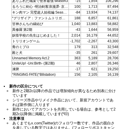
ありふれた職業で世界最強 season3
-15
1,854
106,296
るろうに剣心 -明治剣客浪漫譚- 京都動乱 (第二期)
100
1,713
87,494
キン肉マン 完璧超人始祖編 Season 2
-84
13,934
74,137
*グリザイア：ファントムトリガー(*シリーズ総合)
188
6,857
61,861
甘神さんちの縁結び
1,040
13,883
58,882
異修羅 第2期
-43
1,644
56,959
妖怪学校の先生はじめました！
2,014
16,179
44,652
トリリオンゲーム
-1,702
-2,267
43,300
青のミブロ
179
313
32,548
殿と犬
-35
261
29,607
Unnamed Memory Act.2
363
5,189
28,706
UniteUp! -Uni:Birth- (第2期)
46
2,807
26,346
凍牌
-17
621
19,250
*RINGING FATE(*B8station)
156
2,105
16,139
新作の区分について
新作と2期2c以降の作品では増加傾向が異なるため別表に分け
ています
シリーズ作品やリメイク作品において、新規アカウントであ
れば新作側に入ります
新作においてアカウントを共用している場合は、参考として2
期2c以降側に掲載しています(*印)
注意事項
あくまでもx.com(Twitter)のフォロワー数です、作品の面白さ
を表している数字ではありません。(フォローリポストキャン