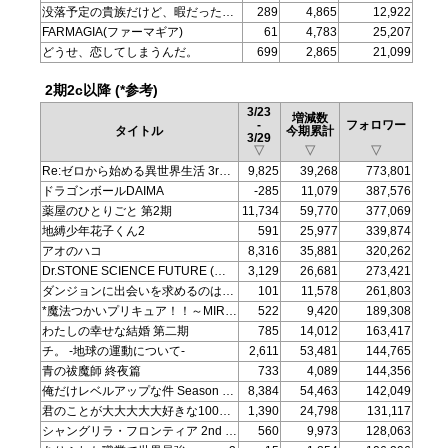
没落予定の貴族だけど、暇だったから魔法を極めてみた
289
4,865
12,922
FARMAGIA(ファーマギア)
61
4,783
25,207
どうせ、恋してしまうんだ。
699
2,865
21,099
2期2c以降 (*参考)
3/23
増減数
-
フォロワー
タイトル
今期累計
3/29
▽
▽
▽
Re:ゼロから始める異世界生活 3rd season 反撃編
9,825
39,268
773,801
ドラゴンボールDAIMA
-285
11,079
387,576
薬屋のひとりごと 第2期
11,734
59,770
377,069
地縛少年花子くん2
591
25,977
339,874
アオのハコ
8,316
35,881
320,262
Dr.STONE SCIENCE FUTURE (第4期 第1クール)
3,129
26,681
273,421
ダンジョンに出会いを求めるのは間違っているだろうかV 豊穣の女神篇
101
11,578
261,803
*魔法つかいプリキュア！！～MIRAI DAYS～ (*シリーズ総合)
522
9,420
189,308
わたしの幸せな結婚 第二期
785
14,012
163,417
チ。 -地球の運動について-
2,611
53,481
144,765
青の祓魔師 終夜篇
733
4,089
144,356
俺だけレベルアップな件 Season 2 -Arise from the Shadow-
8,384
54,463
142,049
君のことが大大大大大好きな100人の彼女 第2期
1,390
24,798
131,117
シャングリラ・フロンティア 2nd season
560
9,973
128,063