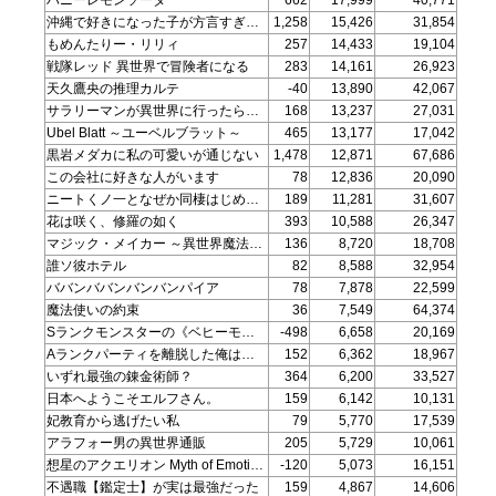
沖縄で好きになった子が方言すぎてツラすぎる
1,258
15,426
31,854
もめんたりー・リリィ
257
14,433
19,104
戦隊レッド 異世界で冒険者になる
283
14,161
26,923
天久鷹央の推理カルテ
-40
13,890
42,067
サラリーマンが異世界に行ったら四天王になった話
168
13,237
27,031
Ubel Blatt ～ユーベルブラット～
465
13,177
17,042
黒岩メダカに私の可愛いが通じない
1,478
12,871
67,686
この会社に好きな人がいます
78
12,836
20,090
ニートくノ一となぜか同棲はじめました
189
11,281
31,607
花は咲く、修羅の如く
393
10,588
26,347
マジック・メイカー ～異世界魔法の作り方～
136
8,720
18,708
誰ソ彼ホテル
82
8,588
32,954
ババンババンバンバンパイア
78
7,878
22,599
魔法使いの約束
36
7,549
64,374
Sランクモンスターの《ベヒーモス》だけど、猫と間違われてエルフ娘の騎士として暮らしてます
-498
6,658
20,169
Aランクパーティを離脱した俺は、元教え子たちと迷宮深部を目指す。
152
6,362
18,967
いずれ最強の錬金術師？
364
6,200
33,527
日本へようこそエルフさん。
159
6,142
10,131
妃教育から逃げたい私
79
5,770
17,539
アラフォー男の異世界通販
205
5,729
10,061
想星のアクエリオン Myth of Emotions (第4期)
-120
5,073
16,151
不遇職【鑑定士】が実は最強だった
159
4,867
14,606