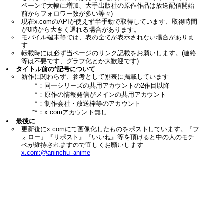
ペーンで大幅に増加、大手出版社の原作作品は放送配信開始
前からフォロワー数が多い等々)
現在x.comのAPIが使えず半手動で取得しています、取得時間
が0時から大きく遅れる場合があります。
モバイル端末等では、表の全てが表示されない場合がありま
す
転載時には必ず当ページのリンク記載をお願いします。(連絡
等は不要です、グラフ化とか大歓迎です)
タイトル前の*記号について
新作に関わらず、参考として別表に掲載しています
*
：同一シリーズの共用アカウントの2作目以降
*
：原作の情報発信がメインの共用アカウント
*
：制作会社・放送枠等のアカウント
**
：x.comアカウント無し
最後に
更新後にx.comにて画像化したものをポストしています。『フ
ォロー』『リポスト』『いいね』等を頂けると中の人のモチ
ベが維持されますので宜しくお願いします
x.com:@aninchu_anime