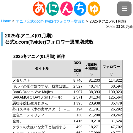
≡
Home
アニメ公式x.com(Twitter)フォロワー増減表
2025冬アニメ(01月期)
2025-03-30更
2025冬アニメ(01月期)
公式x.com(Twitter)フォロワー週間増減数
2025冬アニメ(01月期) 新作
3/23
増減数
-
フォロワー
タイトル
今期累計
3/29
▽
▽
▽
メダリスト
8,746
81,233
114,822
ギルドの受付嬢ですが、残業は嫌なのでボスをソロ討伐しようと思います
2,527
40,747
60,594
BanG Dream! Ave Mujica
1,907
38,393
100,023
SAKAMOTO DAYS (第1クール)
2,571
34,134
125,564
悪役令嬢転生おじさん
1,393
23,938
35,479
外れスキル《木の実マスター》 ～スキルの実（食べたら死ぬ）を無限に食べられるようになった件について～
194
21,791
26,292
空色ユーティリティ
130
21,208
28,242
全修。
1,416
19,210
31,624
クラスの大嫌いな女子と結婚することになった。
499
18,271
47,702
ハニーレモンソーダ
662
17,999
40,771